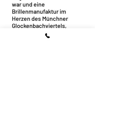
war und eine
Brillenmanufaktur im
Herzen des Münchner
Glockenbachviertels,
gelegen in der
Klenzestraße Ecke
Baumstraße.
Dort fertigen wir 3d-
gedruckte maßgefertigte
Fassungen, die so robust
sind, dass wir auf die
Gelenke unserer VOYOU
und SUMO Kollektion eine
5-Jahres-Garantie geben.
Goodbye zu Brillen, die bei
jeder Erschütterung zu
Bruch gehen und Hello zum
mutigen Leben!
Artikelnummer: 17043