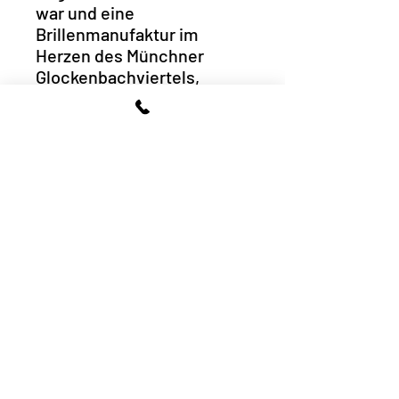
war und eine
Brillenmanufaktur im
Herzen des Münchner
Glockenbachviertels,
gelegen in der
Klenzestraße Ecke
Baumstraße.
Dort fertigen wir 3d-
gedruckte maßgefertigte
Fassungen, die so robust
sind, dass wir auf die
Gelenke unserer VOYOU
und SUMO Kollektion eine
5-Jahres-Garantie geben.
Goodbye zu Brillen, die bei
jeder Erschütterung zu
Bruch gehen und Hello zum
mutigen Leben!
Artikelnummer: 17604