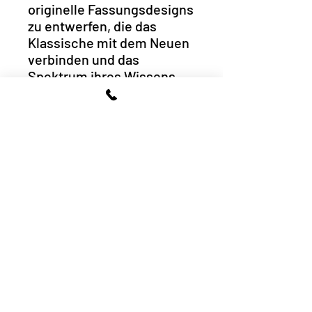
originelle Fassungsdesigns
zu entwerfen, die das
Klassische mit dem Neuen
verbinden und das
Spektrum ihres Wissens
und Könnens
widerspiegeln.
Produktmerkmale
Handgefertigte Fassung
Material aus
hochwertigem Baumwoll
acetat
Individuell anpassbar
Wird mit gebrandetem
Brillenetui und Putztuch
geliefert