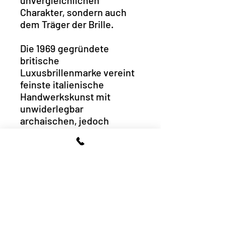
unvergleichlichen
Charakter, sondern auch
dem Träger der Brille.
Die 1969 gegründete
britische
Luxusbrillenmarke vereint
feinste italienische
Handwerkskunst mit
unwiderlegbar
archaischen, jedoch
praktischen und
funktionellem Design.
Produktmerkmale
Handgefertigte
Sonnenbrillen-Fassung
Reflexmindernde