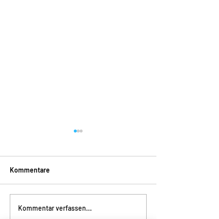
Kommentare
Even Realities
MASUNAGA / 
Kommentar verfassen...